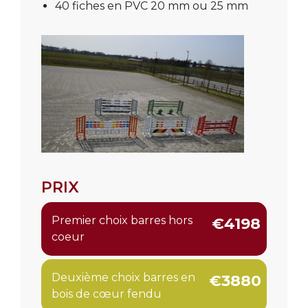
40 fiches en PVC 20 mm ou 25 mm
PRIX
Premier choix barres hors
€4198
coeur
Deuxième choix barres en
€3880
bois de cœur fendu