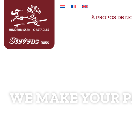
À PROPOS DE N
ACCUEIL
OB
WE MAKE YOUR P
Nous grandissons avec vous. Partager ensemb
les chevaux nous pousse à continuer d’innover 
meilleurs parcours de saut d’obstacles.