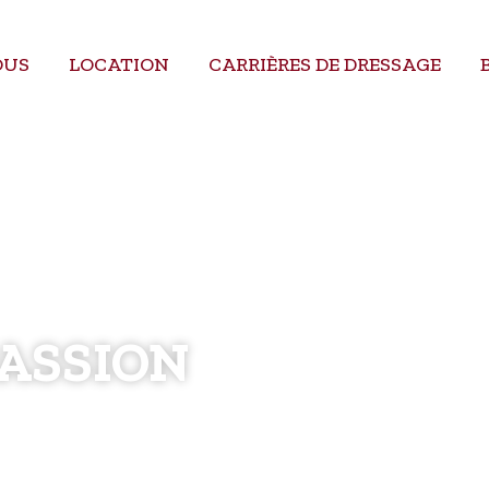
OUS
LOCATION
CARRIÈRES DE DRESSAGE
STACLES
OBSTACLES PUBLICITAIRES
MATÉ
ASSION
le notre passion pour
afin de réaliser les